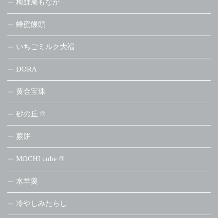
梅鯉庵もなか
蜂蜜饅頭
いちごミルク大福
DORA
黄金宝珠
砂の丘 ®
蕨餅
MOCHI cube ®
水羊羹
冷やしみたらし