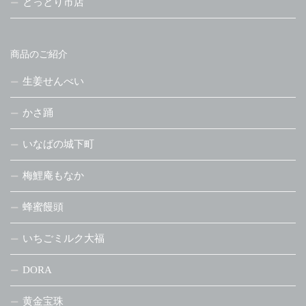
とっとり市店
商品のご紹介
生姜せんべい
かさ踊
いなばの城下町
梅鯉庵もなか
蜂蜜饅頭
いちごミルク大福
DORA
黄金宝珠