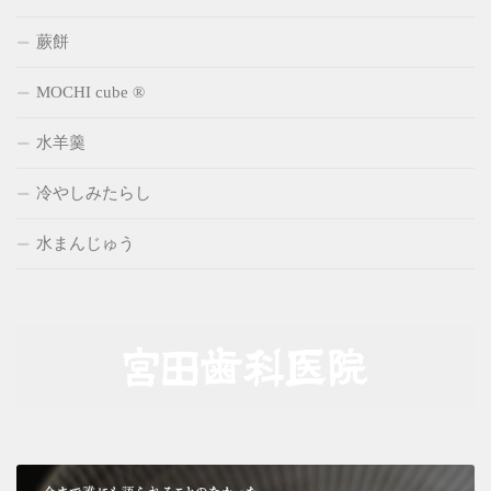
蕨餅
MOCHI cube ®
水羊羹
冷やしみたらし
水まんじゅう