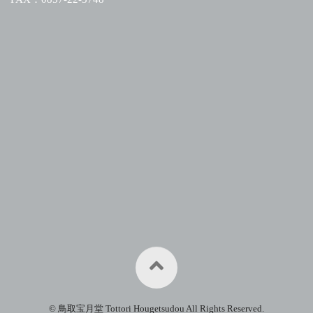
© 鳥取宝月堂 Tottori Hougetsudou All Rights Reserved.