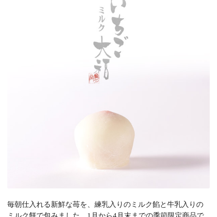
毎朝仕入れる新鮮な苺を、練乳入りのミルク餡と牛乳入りの
ミルク餅で包みました。1月から4月末までの季節限定商品で