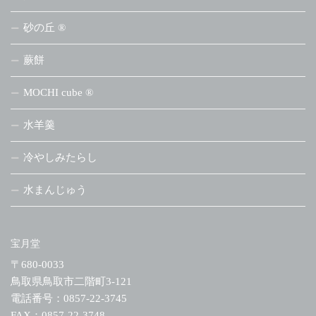
砂の丘 ®
蕨餅
MOCHI cube ®
水羊羹
冷やしみたらし
水まんじゅう
宝月堂
〒680-0033
鳥取県鳥取市二階町3-121
電話番号：0857-22-3745
FAX：0857-22-3748