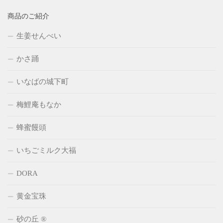
商品のご紹介
生姜せんべい
かさ踊
いなばの城下町
梅鯉庵もなか
蜂蜜饅頭
いちごミルク大福
DORA
黄金宝珠
砂の丘 ®