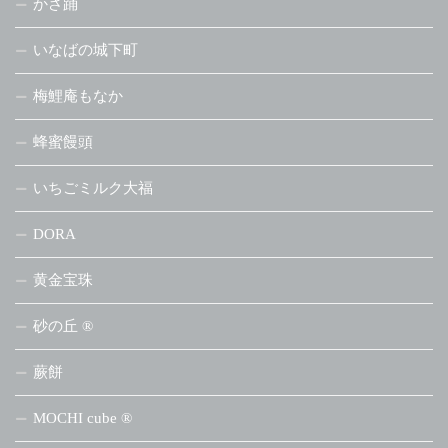
かさ踊
いなばの城下町
梅鯉庵もなか
蜂蜜饅頭
いちごミルク大福
DORA
黄金宝珠
砂の丘 ®
蕨餅
MOCHI cube ®